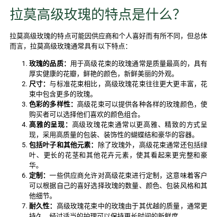
拉莫高级玫瑰的特点是什么？
拉莫高级玫瑰的特点可能因供应商和个人喜好而有所不同，但总体
而言，拉莫高级玫瑰通常具有以下特点：
玫瑰的品质：
用于高级花束的玫瑰通常是质量最高的，具有
厚实健康的花瓣，鲜艳的颜色，新鲜美丽的外观。
尺寸：
与标准花束相比，高级玫瑰花束往往更大更丰富，花
束中包含更多的玫瑰。
色彩的多样性：
高级花束可以提供各种各样的玫瑰颜色，使
购买者可以选择他们喜欢的颜色组合。
高雅的呈现：
高级玫瑰花束通常以更高雅、精致的方式呈
现，采用高质量的包装、装饰性的蝴蝶结和豪华的容器。
包括叶子和其他元素：
除了玫瑰外，高级花束通常还包括绿
叶、更长的花茎和其他花卉元素，使其看起来更完整和豪
华。
定制：
一些供应商允许对高级花束进行定制，这意味着客户
可以根据自己的喜好选择玫瑰的数量、颜色、包装风格和其
他细节。
耐久性：
高级玫瑰花束中的玫瑰由于其优越的质量，通常更
持久，经过适当的护理可以保持更长时间的新鲜度。