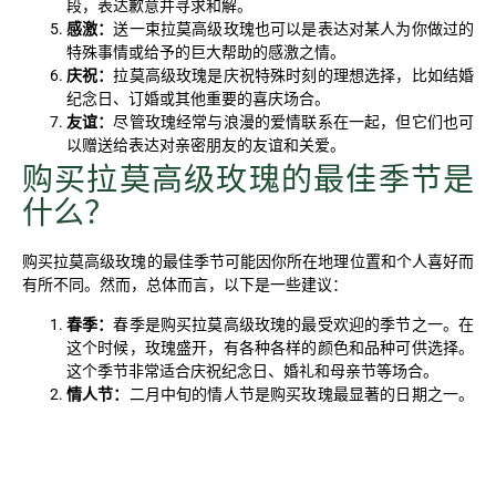
段，表达歉意并寻求和解。
感激：
送一束拉莫高级玫瑰也可以是表达对某人为你做过的
特殊事情或给予的巨大帮助的感激之情。
庆祝：
拉莫高级玫瑰是庆祝特殊时刻的理想选择，比如结婚
纪念日、订婚或其他重要的喜庆场合。
友谊：
尽管玫瑰经常与浪漫的爱情联系在一起，但它们也可
以赠送给表达对亲密朋友的友谊和关爱。
购买拉莫高级玫瑰的最佳季节是
什么？
购买拉莫高级玫瑰的最佳季节可能因你所在地理位置和个人喜好而
有所不同。然而，总体而言，以下是一些建议：
春季：
春季是购买拉莫高级玫瑰的最受欢迎的季节之一。在
这个时候，玫瑰盛开，有各种各样的颜色和品种可供选择。
这个季节非常适合庆祝纪念日、婚礼和母亲节等场合。
情人节：
二月中旬的情人节是购买玫瑰最显著的日期之一。
尽管价格可能因需求旺盛而较高，但在这个传统的时间里用
拉莫高级玫瑰表达爱意是非常合适的。
母亲节：
通常在春季，母亲节也是赠送玫瑰的流行时机，选
择拉莫高级玫瑰来表达对母亲的爱和感激。