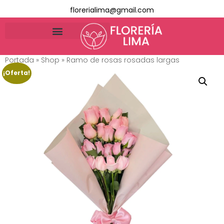
florerialima@gmail.com
Portada
»
Shop
»
Ramo de rosas rosadas largas
¡Oferta!