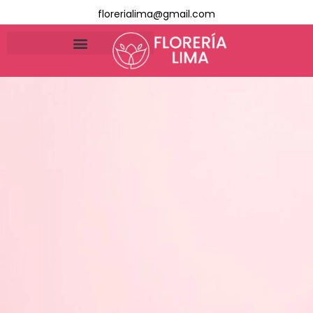
florerialima@gmail.com