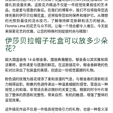
婚礼到浪漫庆典，这款花卉精品不仅是一件视觉效果极佳的艺术
品，也是爱与感激的象征。在我们的博客中，我们不仅将指导您选
择完美的伊莎贝拉帽花盒，还将指导您如何保养和维护它。从理想
的光照到最佳的浇水技巧，了解保持鲜花新鲜和活力的秘诀。
Floreria Lima 的花艺与众不同，让每一个场合都令人难忘，今天就
来探索花艺的优雅，让您的特殊时刻绽放时尚与精致！
伊莎贝拉帽子花盒可以放多少朵
花？
超大圆盒装有 14 朵郁金香，摆放典雅醒目。郁金香以其优雅和简
洁著称，是传递爱与感激的鲜花。在这款插花中，郁金香鲜艳的色
彩对比突出了包装盒的美感，创造出一份视觉震撼的礼物。
粉色调的玫瑰为插花增添了柔和浪漫的气息，与郁金香的清新和活
力相得益彰。粉嫩的色调传递出一种温柔细腻的感觉，营造出一种
视觉上的和谐，非常适合表达微妙的关爱之情。精致的时令叶片增
加了整体的质感和完整性，带来自然、有机的触感，增强了整体的
呈现效果。
这件插花作品不仅是一件极具视觉吸引力的礼物，也是一种意义深