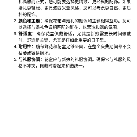
礼高雅而正式，您可能要选择更精致、更经典的配饰。如果
婚礼更轻松、更具波西米亚风格，您可以考虑更自然、更质
朴的配饰。
颜色和主题：
确保花箱与婚礼的颜色和主题相得益彰。您可
以选择与婚礼色调相匹配的鲜花，以营造和谐的氛围。
舒适度：
确保花盒佩戴舒适，尤其是新娘需要长时间佩戴
时。舒适是关键，尤其是在如此重要的日子里。
耐用性：
确保鲜花和花盒足够坚固，在整个庆典期间都不会
枯萎或容易损坏。
与礼服协调：
花盒应与新娘的礼服协调。确保它与礼服的风
格不冲突，佩戴时看起来和谐统一。
伊莎贝拉帽子花盒可以在实体店
买到吗？
当然，您也可以在实体店购买可爱的伊莎贝拉帽子花盒！当您亲自
挑选完美的礼物时，购物体验会变得更加特别。前往 Floreria
Lima，在这里优雅与鲜花的清新相遇。您会发现 Sombrero
Isabella 花盒，一个将花卉之美与独特风格相结合的独特细节。
在 Florería Lima，每一次购买都是一次迷人的体验。专业的花艺师
将指导您选择最理想的鲜花和色彩组合，以满足不同场合的需要。