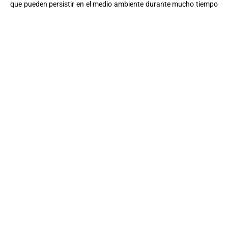
que pueden persistir en el medio ambiente durante mucho tiempo
y no se descomponen fácilmente.
Es importante tener en cuenta el impacto ambiental de los globos
y considerar opciones más sostenibles si se planea su liberación al
aire o su uso en eventos al aire libre. Alternativas más
respetuosas con el medio ambiente pueden incluir globos de látex
biodegradables o incluso opciones reutilizables como los globos
de tela. Además, es esencial ser consciente de cómo se manejan
los globos después de su uso para minimizar el impacto en el
medio ambiente.
decoración de globos para mejorar tu evento