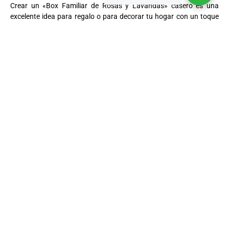
Crear un «Box Familiar de Rosas y Lavandas» casero es una
excelente idea para regalo o para decorar tu hogar con un toque
aromático y relajante. Aquí tienes algunos pasos para hacerlo:
Aromaterapia con Rosas y Lavandas: La aromaterapia es
una terapia complementaria que utiliza aceites esenciales
derivados de plantas para promover el bienestar. Los
aceites esenciales de rosa y lavanda son populares en la
aromaterapia debido a sus propiedades terapéuticas y sus
agradables fragancias. El aceite esencial de rosa se utiliza
para promover la relajación y reducir el estrés, mientras que
el de lavanda es conocido por su capacidad para aliviar el
estrés, mejorar el sueño y reducir la ansiedad.
«Box Familiar de Rosas y Lavandas»: Un «Box Familiar de
Rosas y Lavandas» no es un término específico, pero se
refiere a un arreglo o conjunto de productos que incluye
rosas y lavandas, a menudo relacionado con la
aromaterapia o la decoración floral. Puedes crear uno
casero utilizando una caja o contenedor decorativo y
rellenándolo con rosas, ramitos de lavanda, aceites
esenciales y elementos decorativos según tus preferencias.
Este proyecto es una excelente manera de regalar un toque