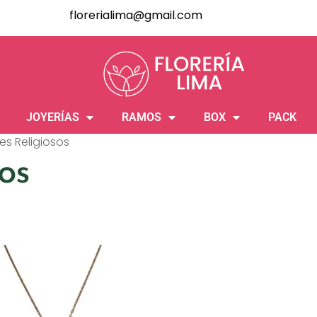
florerialima@gmail.com
JOYERÍAS
RAMOS
BOX
PACK
es Religiosos
sos