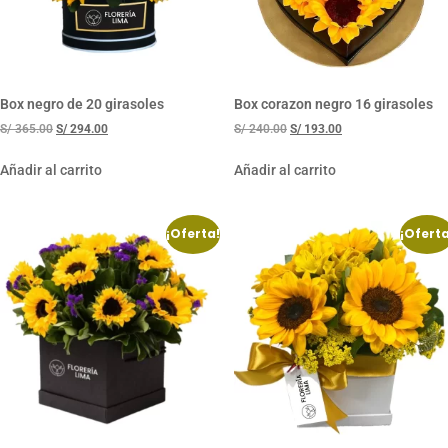
Box negro de 20 girasoles
Box corazon negro 16 girasoles
S/
365.00
S/
294.00
S/
240.00
S/
193.00
Añadir al carrito
Añadir al carrito
¡Oferta!
¡Oferta